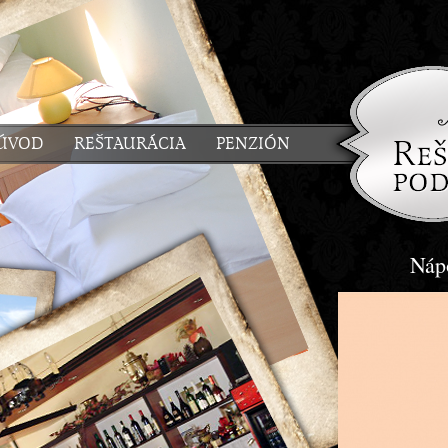
ÚVOD
REŠTAURÁCIA
PENZIÓN
Nápo