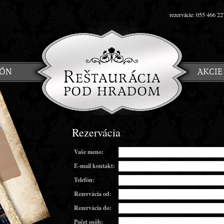
rezervácie: 055 466 22
IÓN
AKCIE
Rezervácia
Vaše meno:
E-mail kontakt:
Telefón:
Rezervácia od:
Rezervácia do:
Počet osôb: