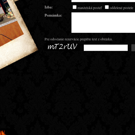
Izba:
manželská posteľ
oddelené postele
Poznámka:
Pre odoslanie rezervácie prepíšte text z obrázku.