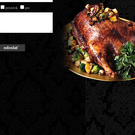
prístelok
pes